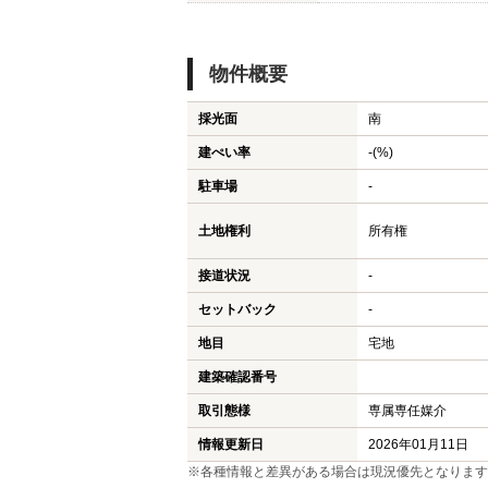
物件概要
採光面
南
建ぺい率
-(%)
駐車場
-
土地権利
所有権
接道状況
-
セットバック
-
地目
宅地
建築確認番号
取引態様
専属専任媒介
情報更新日
2026年01月11日
※各種情報と差異がある場合は現況優先となります