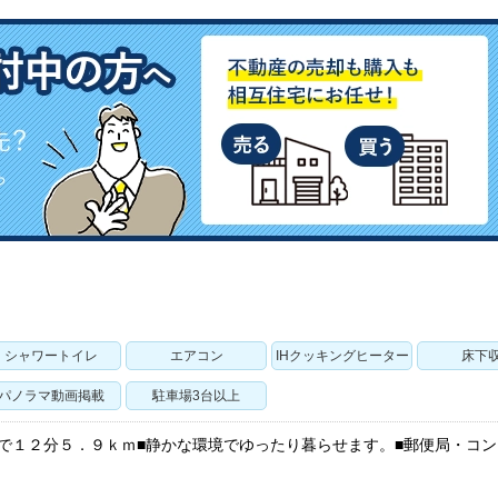
シャワートイレ
エアコン
IHクッキングヒーター
床下
パノラマ動画掲載
駐車場3台以上
で１２分５．９ｋｍ■静かな環境でゆったり暮らせます。■郵便局・コ