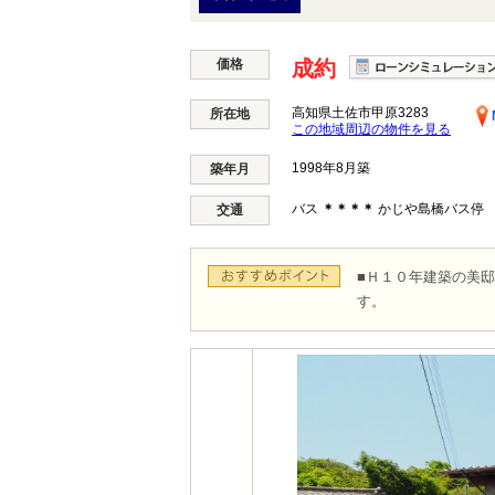
価格
成約
高知県土佐市甲原3283
所在地
この地域周辺の物件を見る
1998年8月築
築年月
バス
＊＊＊＊
かじや島橋バス停
交通
■Ｈ１０年建築の美邸
す。