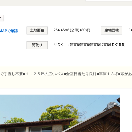
264.46m² (公簿) (80坪)
1
土地面積
建物面積
MAPで確認
4LDK （洋室6/洋室6/洋室8/和室8/LDK15.5）
間取り
で手直し不要■１．２５坪の広いバス■全室日当たり良好■車庫１３坪■蔵が