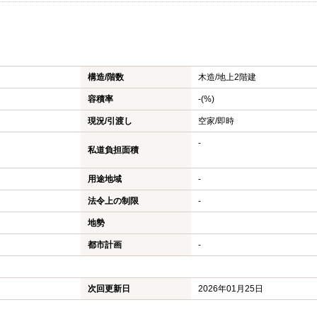
構造/階数
木造/
地上2階建
容積率
-(%)
現況/引渡し
空家/即時
-
私道負担面積
用途地域
-
法令上の制限
-
地勢
都市計画
-
次回更新日
2026年01月25日