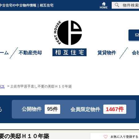
物件検索
｜中古住宅や中古物件情報｜相互住宅
ーム
不動産売却
賃貸物件
会
>
バス
土佐市甲原手直し不要の美邸Ｈ１０年築
る
1467件
公開物件
95件
会員限定物件
要の美邸Ｈ１０年築