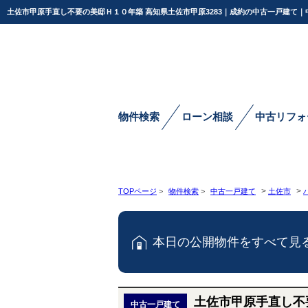
土佐市甲原手直し不要の美邸Ｈ１０年築 高知県土佐市甲原3283｜成約の中古一戸建て
物件検索
ローン相談
中古リフォ
>
>
TOPページ
>
物件検索
>
中古一戸建て
土佐市
本日の公開物件をすべて見
土佐市甲原手直し不
中古一戸建て