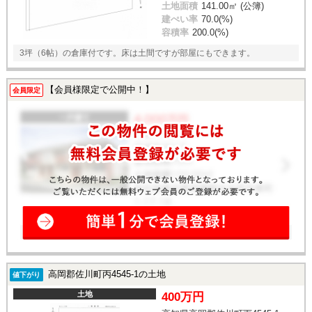
土地面積
141.00㎡ (公簿)
建ぺい率
70.0(%)
容積率
200.0(%)
3坪（6帖）の倉庫付です。床は土間ですが部屋にもできます。
【会員様限定で公開中！】
会員限定
高岡郡佐川町丙4545-1の土地
値下がり
土地
400万円