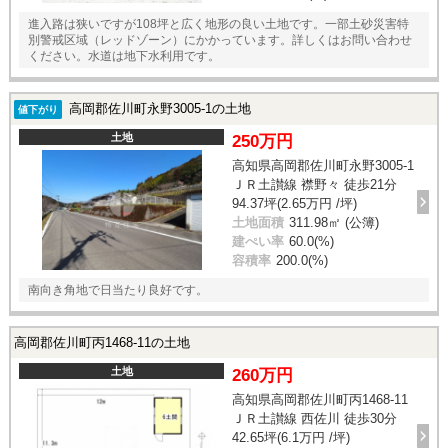
進入路は狭いですが108坪と広く地形の良い土地です。一部土砂災害特
別警戒区域（レッドゾーン）にかかっています。詳しくはお問い合わせ
ください。水道は地下水利用です。
高岡郡佐川町永野3005-1の土地
値下がり
土地
250万円
高知県高岡郡佐川町永野3005-1
ＪＲ土讃線 襟野々 徒歩21分
94.37坪(2.65万円 /坪)
土地面積
311.98㎡ (公簿)
建ぺい率
60.0(%)
容積率
200.0(%)
南向き角地で日当たり良好です。
高岡郡佐川町丙1468-11の土地
土地
260万円
高知県高岡郡佐川町丙1468-11
ＪＲ土讃線 西佐川 徒歩30分
42.65坪(6.1万円 /坪)