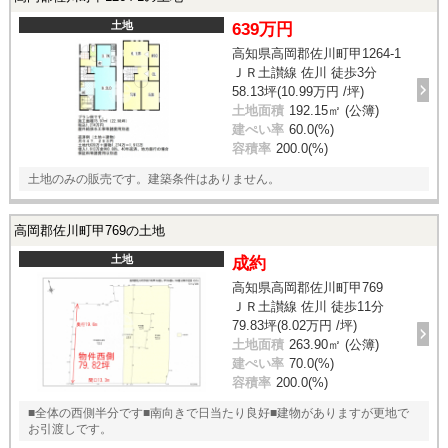
土地
639万円
高知県高岡郡佐川町甲1264-1
ＪＲ土讃線 佐川 徒歩3分
58.13坪(10.99万円 /坪)
土地面積
192.15㎡ (公簿)
建ぺい率
60.0(%)
容積率
200.0(%)
土地のみの販売です。建築条件はありません。
高岡郡佐川町甲769の土地
土地
成約
高知県高岡郡佐川町甲769
ＪＲ土讃線 佐川 徒歩11分
79.83坪(8.02万円 /坪)
土地面積
263.90㎡ (公簿)
建ぺい率
70.0(%)
容積率
200.0(%)
■全体の西側半分です■南向きで日当たり良好■建物がありますが更地で
お引渡しです。