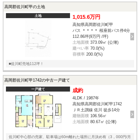
高岡郡佐川町甲の土地
土地
1,015.6万円
高知県高岡郡佐川町甲
バス ＊＊＊＊ 桜座前バス停4分
112.86坪(9万円 /坪)
土地面積
373.09㎡ (公簿)
建ぺい率
70.0(%)
容積率
200.0(%)
■佐川町売地112坪！
高岡郡佐川町甲1742の中古一戸建て
一戸建て
成約
4LDK / 1987年
高知県高岡郡佐川町甲1742
ＪＲ土讃線 佐川 徒歩14分
建物面積
106.56㎡
土地面積
80.67㎡ (公簿)
佐川町中心部の売家、駐車場は60m離れた場所に月決め有（3，000円/月