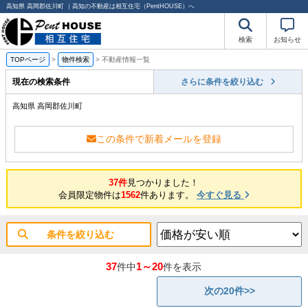
高知県 高岡郡佐川町 ｜高知の不動産は相互住宅（PentHOUSE）へ
検索
お知らせ
TOPページ
>
物件検索
>
不動産情報一覧
現在の検索条件
さらに条件を絞り込む
高知県 高岡郡佐川町
この条件で新着メールを登録
37件
見つかりました！
会員限定物件は
1562
件あります。
今すぐ見る
条件を絞り込む
37
1～20
件中
件を表示
次の20件>>