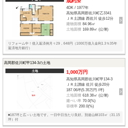
成約済
4DK / 1977年
高知県高岡郡佐川町乙3341
ＪＲ土讃線 西佐川 徒歩12分
建物面積
84.96㎡
土地面積
169.89㎡ (公簿)
リフォーム中！借入返済例月々29，648円（1000万借入金利1.3％35年
返済地方銀行）
高岡郡佐川町甲134-3の土地
土地
1,000万円
高知県高岡郡佐川町甲134-3
ＪＲ土讃線 佐川 徒歩20分
187.06坪(5.35万円 /坪)
土地面積
618.38㎡ (公簿)
建ぺい率
70.0(%)
容積率
200.0(%)
■187坪と広～い土地です。一日中日当たり良好。別途山林103㎡（31.15
坪）付