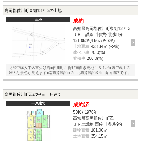
高岡郡佐川町東組1391-3の土地
土地
成約
高知県高岡郡佐川町東組1391-3
ＪＲ土讃線 斗賀野 徒歩8分
131.09坪(4.96万円 /坪)
土地面積
433.34㎡ (公簿)
建ぺい率
70.0(%)
容積率
200.0(%)
商談中購入申込書受領済■佐川町斗賀野南向き売地１３１坪■虚空蔵山の
雄大な景色が見えます■南道路幅約5.2ｍ北道路幅約3.4ｍ両面道路です。
高岡郡佐川町乙の中古一戸建て
一戸建て
成約済
5DK / 1970年
高知県高岡郡佐川町乙
ＪＲ土讃線 西佐川 徒歩9分
建物面積
101.06㎡
土地面積
354.15㎡