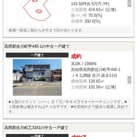
143.58坪(6.5万円 /坪)
土地面積
474.63㎡ (公簿)
建ぺい率
70.0(%)
容積率
200.0(%)
南側一段低く朝から夕方まで日が当たります。
高岡郡佐川町甲445-1の中古一戸建て
一戸建て
成約
3LDK / 1998年
高知県高岡郡佐川町甲445-1
ＪＲ土讃線 佐川 徒歩11分
建物面積
128.65㎡
土地面積
102.58㎡ (公簿)
■２階のテナント（バー）月７万／年８４万でオーナーチェンジです。■
１階倉庫は撤去すればＰ３台可です。■全室南向きで陽当り風通し良好で
す。
高岡郡佐川町乙3341の中古一戸建て
一戸建て