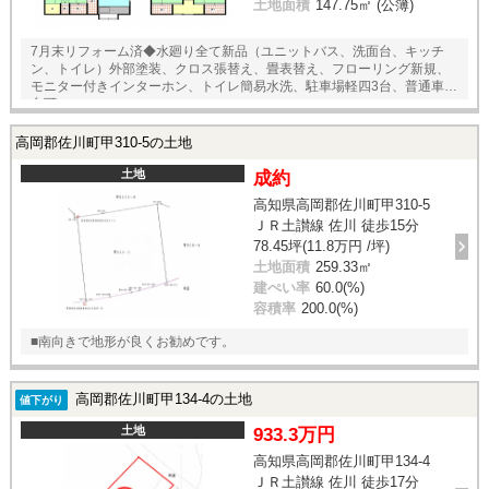
土地面積
147.75㎡ (公簿)
7月末リフォーム済◆水廻り全て新品（ユニットバス、洗面台、キッチ
ン、トイレ）外部塗装、クロス張替え、畳表替え、フローリング新規、
モニター付きインターホン、トイレ簡易水洗、駐車場軽四3台、普通車1
台可
高岡郡佐川町甲310-5の土地
土地
成約
高知県高岡郡佐川町甲310-5
ＪＲ土讃線 佐川 徒歩15分
78.45坪(11.8万円 /坪)
土地面積
259.33㎡
建ぺい率
60.0(%)
容積率
200.0(%)
■南向きで地形が良くお勧めです。
高岡郡佐川町甲134-4の土地
値下がり
土地
933.3万円
高知県高岡郡佐川町甲134-4
ＪＲ土讃線 佐川 徒歩17分