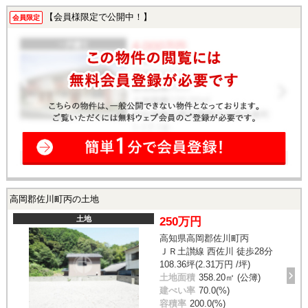
【会員様限定で公開中！】
会員限定
高岡郡佐川町丙の土地
土地
250万円
高知県高岡郡佐川町丙
ＪＲ土讃線 西佐川 徒歩28分
108.36坪(2.31万円 /坪)
土地面積
358.20㎡ (公簿)
建ぺい率
70.0(%)
容積率
200.0(%)