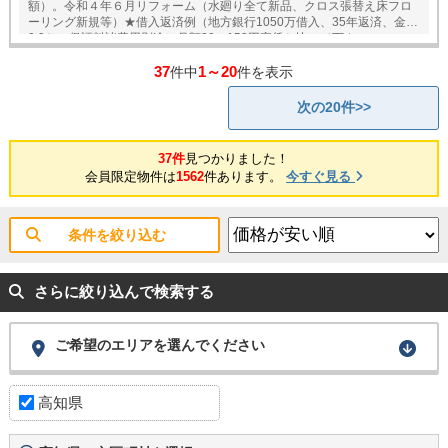
額）。令和４年６月リフォーム（水廻り全て新品、クロス張替え床フロ
ーリング新規等）★借入返済例（地方銀行1050万借入、35年返済、金利
0.9％、保証料諸費用別途）月額29，153円家賃と比べて下さい。
37
1～20
件中
件を表示
次の20件>>
37件
見つかりました！
会員限定物件は
1562
件あります。
今すぐ見る
条件を絞り込む
さらに絞り込んで検索する
ご希望のエリアを選んでください
高知県