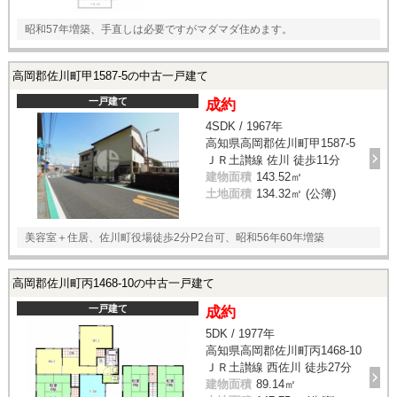
昭和57年増築、手直しは必要ですがマダマダ住めます。
高岡郡佐川町甲1587-5の中古一戸建て
一戸建て
成約
4SDK / 1967年
高知県高岡郡佐川町甲1587-5
ＪＲ土讃線 佐川 徒歩11分
建物面積
143.52㎡
土地面積
134.32㎡ (公簿)
美容室＋住居、佐川町役場徒歩2分P2台可、昭和56年60年増築
高岡郡佐川町丙1468-10の中古一戸建て
一戸建て
成約
5DK / 1977年
高知県高岡郡佐川町丙1468-10
ＪＲ土讃線 西佐川 徒歩27分
建物面積
89.14㎡