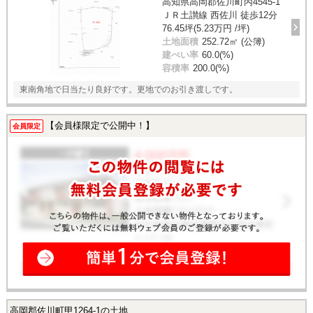
高知県高岡郡佐川町丙4545-1
ＪＲ土讃線 西佐川 徒歩12分
76.45坪(5.23万円 /坪)
土地面積
252.72㎡ (公簿)
建ぺい率
60.0(%)
容積率
200.0(%)
東南角地で日当たり良好です。更地でのお引き渡しです。
【会員様限定で公開中！】
会員限定
高岡郡佐川町甲1264-1の土地