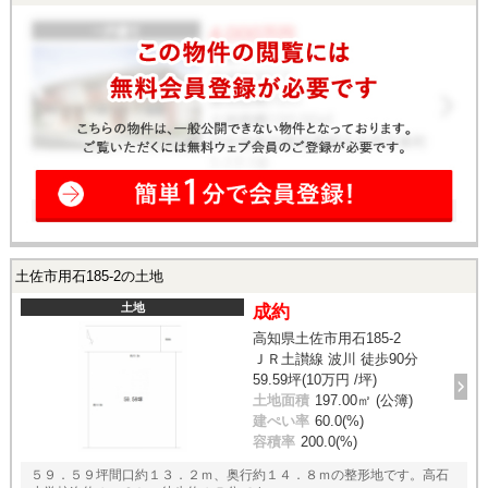
土佐市用石185-2の土地
土地
成約
高知県土佐市用石185-2
ＪＲ土讃線 波川 徒歩90分
59.59坪(10万円 /坪)
土地面積
197.00㎡ (公簿)
建ぺい率
60.0(%)
容積率
200.0(%)
５９．５９坪間口約１３．２ｍ、奥行約１４．８ｍの整形地です。高石