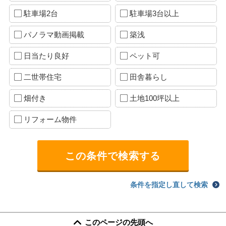
駐車場2台
駐車場3台以上
パノラマ動画掲載
築浅
日当たり良好
ペット可
二世帯住宅
田舎暮らし
畑付き
土地100坪以上
リフォーム物件
条件を指定し直して検索
このページの先頭へ