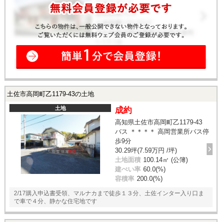
土佐市高岡町乙1179-43の土地
土地
成約
高知県土佐市高岡町乙1179-43
バス ＊＊＊＊ 高岡営業所バス停
歩9分
30.29坪(7.59万円 /坪)
土地面積
100.14㎡ (公簿)
建ぺい率
60.0(%)
容積率
200.0(%)
2/17購入申込書受領、マルナカまで徒歩１３分、土佐インター入り口ま
で車で４分、静かな住宅地です