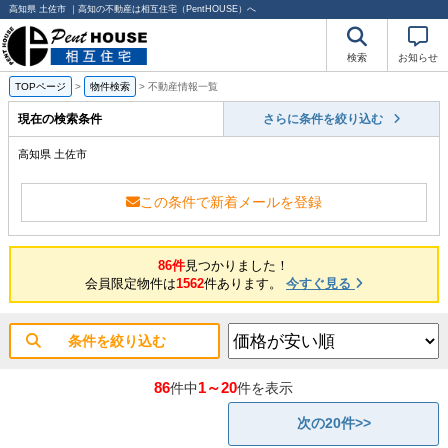
高知県 土佐市 ｜高知の不動産は相互住宅（PentHOUSE）へ
検索
お知らせ
TOPページ
>
物件検索
>
不動産情報一覧
現在の検索条件
さらに条件を絞り込む
高知県 土佐市
この条件で新着メールを登録
86件
見つかりました！
会員限定物件は
1562
件あります。
今すぐ見る
条件を絞り込む
86
1～20
件中
件を表示
次の20件>>