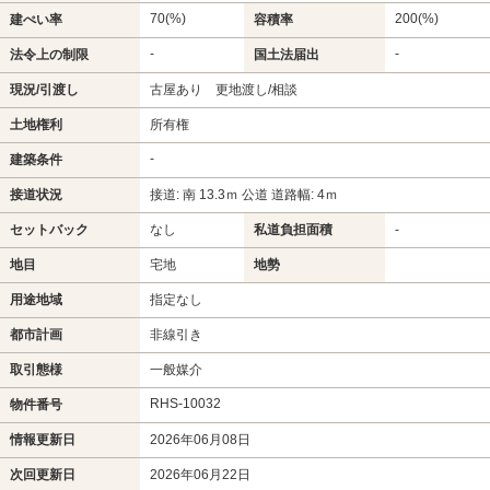
70(%)
200(%)
建ぺい率
容積率
-
-
法令上の制限
国土法届出
現況/引渡し
古屋あり 更地渡し/相談
土地権利
所有権
-
建築条件
接道状況
接道: 南 13.3ｍ 公道 道路幅: 4ｍ
セットバック
なし
私道負担面積
-
地目
宅地
地勢
用途地域
指定なし
都市計画
非線引き
取引態様
一般媒介
RHS-10032
物件番号
情報更新日
2026年06月08日
次回更新日
2026年06月22日