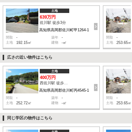
土地
639万円
佐川駅 徒歩3分
高知県高岡郡佐川町甲1264-1
-
-
-
間取
築年
間取
土地
192.15㎡
建物
-㎡
土地
253.65㎡
広さの近い物件はこちら
土地
400万円
西佐川駅 徒歩12分
高知県高岡郡佐川町丙4545-1
-
-
-
間取
築年
間取
土地
252.72㎡
建物
-㎡
土地
253.65㎡
同じ学区の物件はこちら
土地