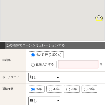
この物件でローンシミュレーションする
地方銀行 (0.800％)
年利率
直接入力する
％
ボーナス払い
返済年数
35年
30年
25年
20年