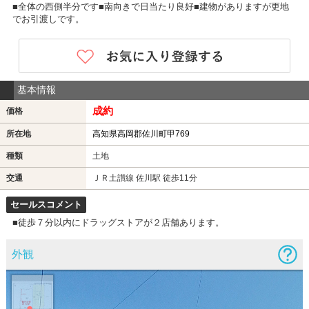
■全体の西側半分です■南向きで日当たり良好■建物がありますが更地
でお引渡しです。
基本情報
成約
価格
所在地
高知県高岡郡佐川町甲769
種類
土地
交通
ＪＲ土讃線 佐川駅 徒歩11分
セールスコメント
■徒歩７分以内にドラッグストアが２店舗あります。