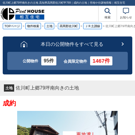
佐川町上郷79坪南向きの土地 高知県高岡郡佐川町甲769｜成約の土地｜売地や分譲地情報｜相互住宅
検索
お知らせ
TOPページ
>
物件検索
>
土地
>
高岡郡佐川町
>
ＪＲ土讃線
>
佐川町上郷79坪南向
本日の公開物件をすべて見る
1467件
95件
公開物件
会員限定物件
佐川町上郷79坪南向きの土地
土地
成約