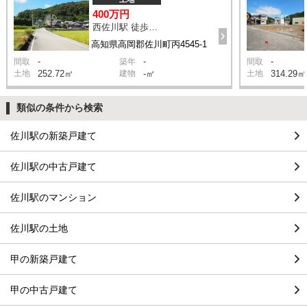
400万円
西佐川駅 徒歩12分
高知県高岡郡佐川町丙4545-1
-
-
-
間取
築年
間取
土地
252.72㎡
建物
-㎡
土地
314.29㎡
類似の条件から検索
佐川駅の新築戸建て
佐川駅の中古戸建て
佐川駅のマンション
佐川駅の土地
甲の新築戸建て
甲の中古戸建て