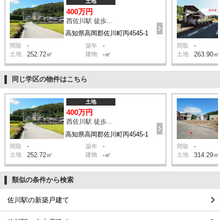
土地
400万円
西佐川駅 徒歩12分
高知県高岡郡佐川町丙4545-1
-
-
-
間取
築年
間取
土地
252.72㎡
建物
-㎡
土地
263.90㎡
同じ学区の物件はこちら
土地
400万円
西佐川駅 徒歩12分
高知県高岡郡佐川町丙4545-1
-
-
-
間取
築年
間取
土地
252.72㎡
建物
-㎡
土地
314.29㎡
類似の条件から検索
佐川駅の新築戸建て