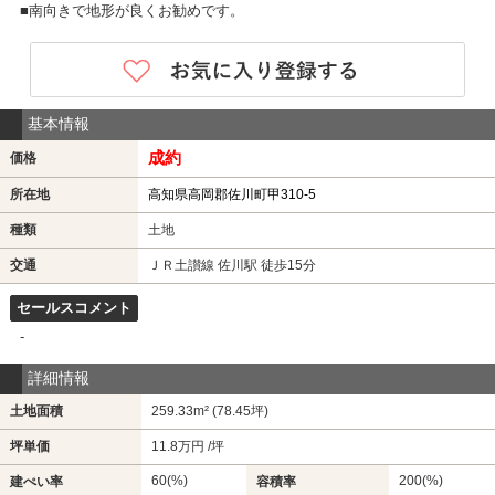
■南向きで地形が良くお勧めです。
基本情報
成約
価格
所在地
高知県高岡郡佐川町甲310-5
種類
土地
交通
ＪＲ土讃線 佐川駅 徒歩15分
セールスコメント
-
詳細情報
土地面積
259.33m² (78.45坪)
坪単価
11.8万円 /坪
60(%)
200(%)
建ぺい率
容積率