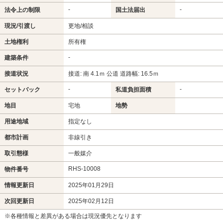
-
-
法令上の制限
国土法届出
現況/引渡し
更地/相談
土地権利
所有権
-
建築条件
接道状況
接道: 南 4.1ｍ 公道 道路幅: 16.5ｍ
-
-
セットバック
私道負担面積
地目
宅地
地勢
用途地域
指定なし
都市計画
非線引き
取引態様
一般媒介
RHS-10008
物件番号
情報更新日
2025年01月29日
次回更新日
2025年02月12日
※各種情報と差異がある場合は現況優先となります