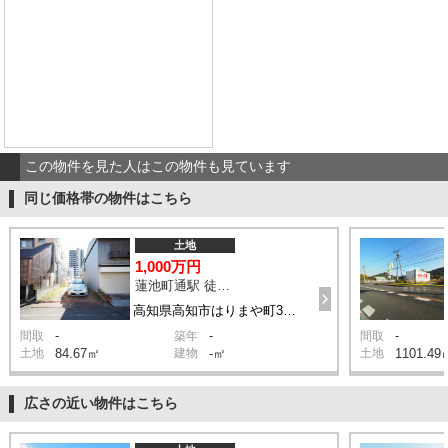
この物件を見た人はこの物件も見ています
同じ価格帯の物件はこちら
土地
1,000万円
蓮池町通駅 徒歩5分
高知県高知市はりまや町3丁目
-
-
-
間取
築年
間取
土地
84.67㎡
建物
-㎡
土地
1101.49
広さの近い物件はこちら