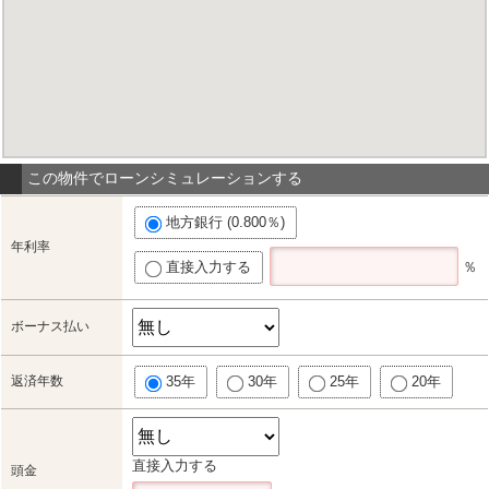
この物件でローンシミュレーションする
地方銀行 (0.800％)
年利率
直接入力する
％
ボーナス払い
返済年数
35年
30年
25年
20年
直接入力する
頭金