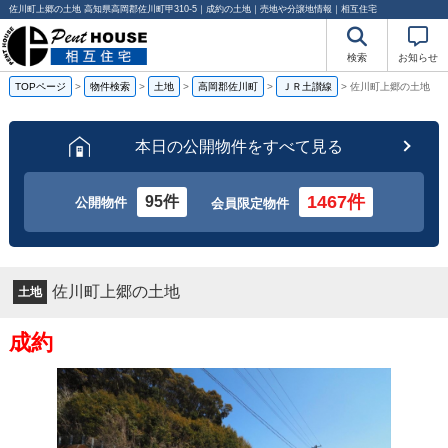
佐川町上郷の土地 高知県高岡郡佐川町甲310-5｜成約の土地｜売地や分譲地情報｜相互住宅
検索
お知らせ
TOPページ
>
物件検索
>
土地
>
高岡郡佐川町
>
ＪＲ土讃線
>
佐川町上郷の土地
本日の公開物件をすべて見る
1467件
95件
公開物件
会員限定物件
佐川町上郷の土地
土地
成約