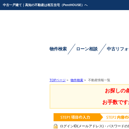
中古一戸建て｜高知の不動産は相互住宅（PentHOUSE）へ
物件検索
ローン相談
中古リフォ
TOPページ
>
物件検索
>
不動産情報一覧
お探しの
お手数です
ログインID(メールアドレス)・パスワードの